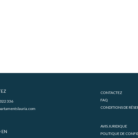
EZ
CONTACTEZ
FAQ
 022 336
CONDITIONS DE RÉSE
artamentslauria.com
AVIS JURIDIQUE
 EN
POLITIQUE DE CONFI