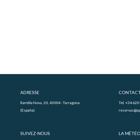
ADRESSE
CONTACT
Rambla Nova, 20, 43004 - Tarragona
Tel. +34 620
(España)
reservas@ap
SUIVEZ-NOUS
LA MÉTÉO