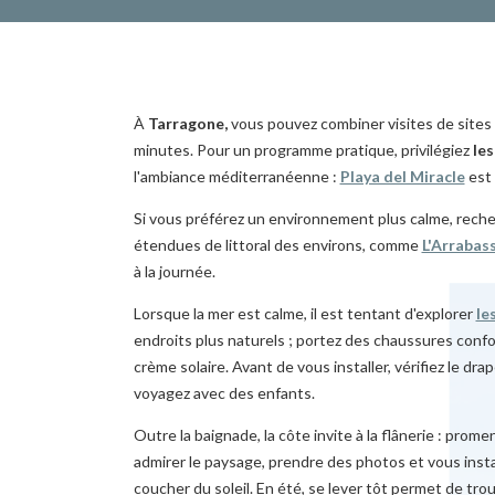
À
Tarragone,
vous pouvez combiner visites de sites
minutes. Pour un programme pratique, privilégiez
les
l'ambiance méditerranéenne :
Playa del Miracle
est 
Si vous préférez un environnement plus calme, recher
étendues de littoral des environs, comme
L'Arrabas
à la journée.
Lorsque la mer est calme, il est tentant d'explorer
le
endroits plus naturels ; portez des chaussures confor
crème solaire. Avant de vous installer, vérifiez le drap
voyagez avec des enfants.
Outre la baignade, la côte invite à la flânerie : prom
admirer le paysage, prendre des photos et vous insta
coucher du soleil. En été, se lever tôt permet de tr