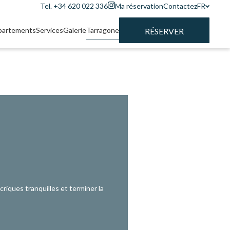
Tel. +34 620 022 336
Ma réservation
Contactez
FR
partements
Services
Galerie
Tarragone
RÉSERVER
criques tranquilles et terminer la