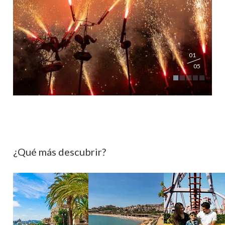
01
05
¿Qué más descubrir?