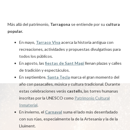
Más allá del patrimonio,
Tarragona
se entiende por su
cultura
popular.
En mayo,
Tarraco Viva
acerca la historia antigua con
recreaciones, actividades y propuestas divulgativas para
todos los públicos.
En agosto, las
fiestas de Sant Magí
llenan plazas y calles
de tradición y espectáculos.
En septiembre,
Santa Tecla
marca el gran momento del
año con pasacalles, música y cultura tradicional. Durante
estas celebraciones verás
castells,
las torres humanas
inscritas por la UNESCO como
Patrimonio Cultural
Inmaterial
.
En invierno, el
Carnaval
suma el lado más desenfadado
con sus rúas, especialmente la de la Artesanía y la de la
Lluïment.