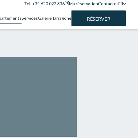
Tel. +34 620 022 336
Ma réservation
Contactez
FR
partements
Services
Galerie
Tarragone
RÉSERVER