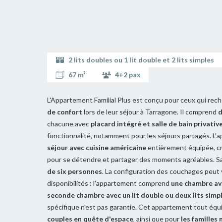
2 lits doubles ou 1 lit double et 2 lits simples
67 m²
4+2 pax
L'Appartement Familial Plus est conçu pour ceux qui re
de confort
lors de leur séjour à Tarragone. Il comprend
d
chacune avec
placard intégré et salle de bain privativ
fonctionnalité, notamment pour les séjours partagés. L'
séjour avec cuisine américaine
entièrement équipée, cr
pour se détendre et partager des moments agréables. Sa
de six personnes
. La configuration des couchages peut v
disponibilités : l'appartement comprend
une chambre ave
seconde chambre avec un lit double ou deux lits simp
spécifique n'est pas garantie. Cet appartement tout équ
couples en quête d'espace
, ainsi que pour
les familles