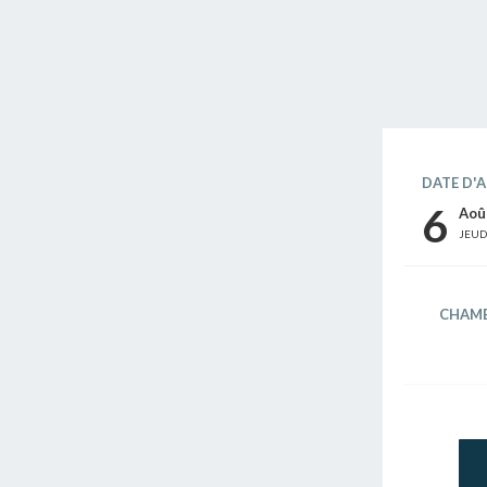
DATE D'A
6
Aoû
JEUD
CHAMB