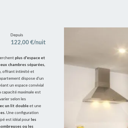
Depuis
122,00 €/nuit
cherchent
plus d'espace et
eux chambres séparées
,
e
, offrant intimité et
appartement dispose d'un
éant un espace convivial
 capacité maximale est
arier selon les
c un lit double
et une
les
. Une configuration
ipé est idéal pour
les
 nombreuses ou les