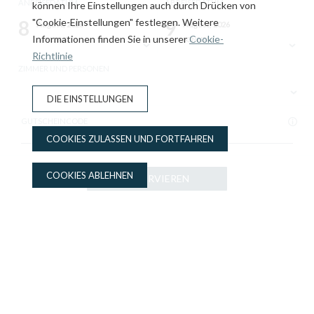
Apartments
ANREISEDATUM
ABREISEDATUM
können Ihre Einstellungen auch durch Drücken von
8
"Cookie-Einstellungen" festlegen. Weitere
9
August, 2026
August, 2026
Informationen finden Sie in unserer
Cookie-
SAMSTAG
SONNTAG
Großzügige und funktionale Zimmer mit voll
Richtlinie
ausgestatteter Küche und allem, was Sie
ZIMMER UND PERSONEN
benötigen, um sich während Ihres Aufenthalts
DIE EINSTELLUNGEN
in Tarragona wie zu Hause zu fühlen.
GUTSCHEINCODE
COOKIES ZULASSEN UND FORTFAHREN
COOKIES ABLEHNEN
RESERVIEREN
RESERVIEREN
VORTEILE DER BUCHUNG AUF DER OFFIZIELLEN WEBSITE
Bestpreisgarantie
Gratis-Flasche Wasser
Upgrade-Option