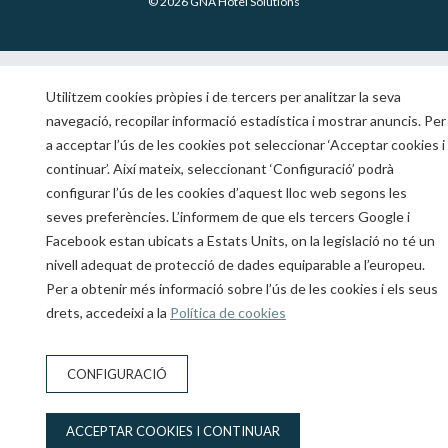
© 2026
GNA Hotel Solutions
Utilitzem cookies pròpies i de tercers per analitzar la seva
navegació, recopilar informació estadística i mostrar anuncis. Per
a acceptar l’ús de les cookies pot seleccionar ‘Acceptar cookies i
continuar’. Així mateix, seleccionant ‘Configuració’ podrà
configurar l’ús de les cookies d’aquest lloc web segons les
seves preferències. L’informem de que els tercers Google i
Facebook estan ubicats a Estats Units, on la legislació no té un
nivell adequat de protecció de dades equiparable a l’europeu.
Per a obtenir més informació sobre l’ús de les cookies i els seus
drets, accedeixi a la
Política de cookies
CONFIGURACIÓ
ACCEPTAR COOKIES I CONTINUAR