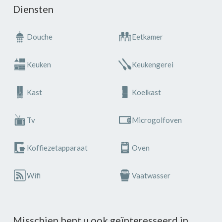
Diensten
Douche
Eetkamer
Keuken
Keukengerei
Kast
Koelkast
Tv
Microgolfoven
Koffiezetapparaat
Oven
Wifi
Vaatwasser
Misschien bent u ook geïnteresseerd in