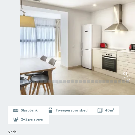
01
32
Slaapbank
Tweepersoonsbed
40 m²
2+2 personen
Sinds