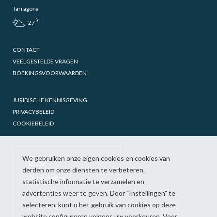
Tarragona
ºC
27
CONTACT
VEELGESTELDE VRAGEN
BOEKINGSVOORWAARDEN
JURIDISCHE KENNISGEVING
PRIVACYBELEID
COOKIEBELEID
We gebruiken onze eigen cookies en cookies van
derden om onze diensten te verbeteren,
Newsletter
statistische informatie te verzamelen en
advertenties weer te geven. Door "Instellingen" te
selecteren, kunt u het gebruik van cookies op deze
Abonneren
website configureren volgens uw voorkeuren. Voor